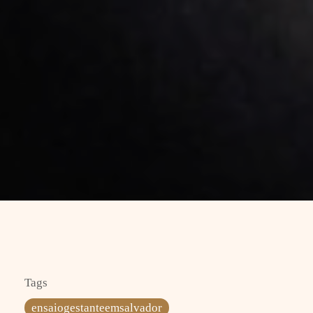
Tags
ensaiogestanteemsalvador