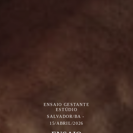
ENSAIO GESTANTE
ESTÚDIO
SALVADOR/BA
15/ABRIL/2026